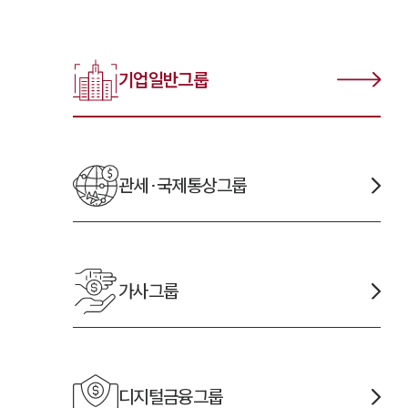
기업일반
그룹
관세·국제통상
그룹
가사
그룹
디지털금융
그룹