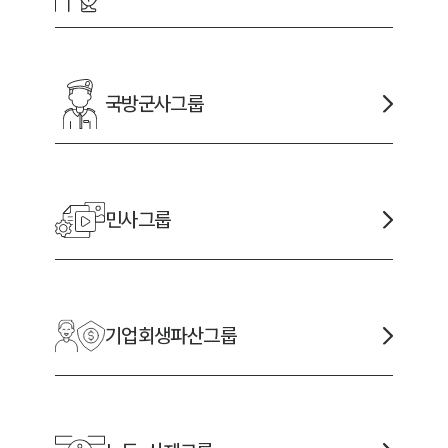
국방군사
그룹
민사
그룹
기업회생파산
그룹