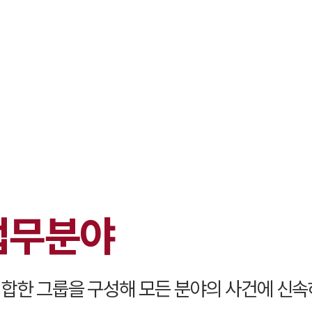
대륜 원주로펌
서울·춘천·
원주형사전문
원주이혼전문
원주학교폭력
원주부동산변
업무분야
원주음주운전
원주변호사 
원주변호사 주
합한 그룹을 구성해 모든 분야의 사건에 신속
원주 분사무소
원주변호사상