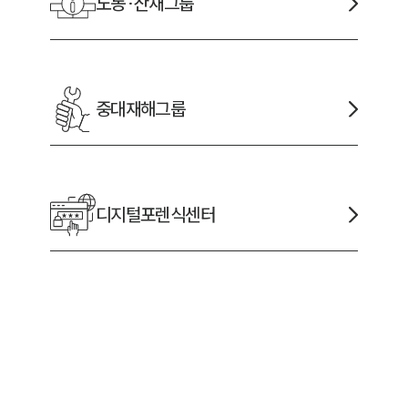
노동·산재
그룹
중대재해
그룹
디지털포렌식
센터