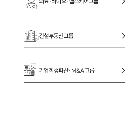
의료·바이오·헬스케어
그룹
건설부동산
그룹
기업회생파산·M&A
그룹