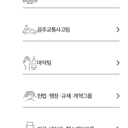
음주교통사고
팀
마약
팀
헌법·행정·규제·개혁
그룹