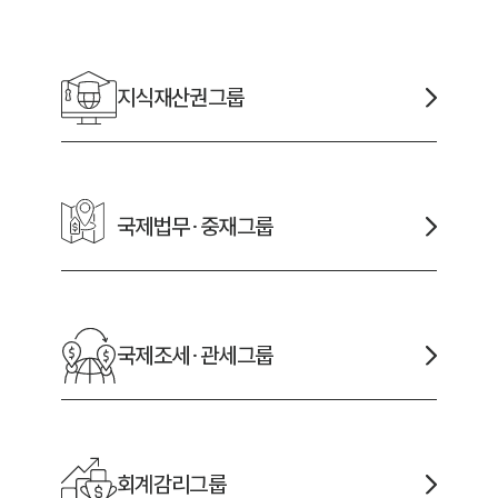
채용정보
지식재산권
그룹
1800
국제법무·중재
그룹
국제조세·관세
그룹
회계감리
그룹