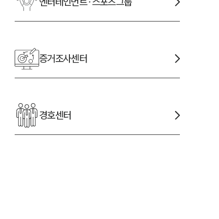
엔터테인먼트·스포츠
그룹
증거조사
센터
경호
센터