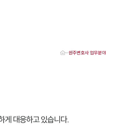
1800-7905
 강점
원주변호사
원주변호사 업무분야
변호사
변호사
변호사
호사
·교통사고변호사
업무분야
요 업무사례
하게 대응하고 있습니다.
 오시는 길
담 상담접수