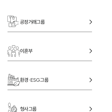
공정거래
그룹
-7905
이혼
부
환경·ESG
그룹
형사
그룹