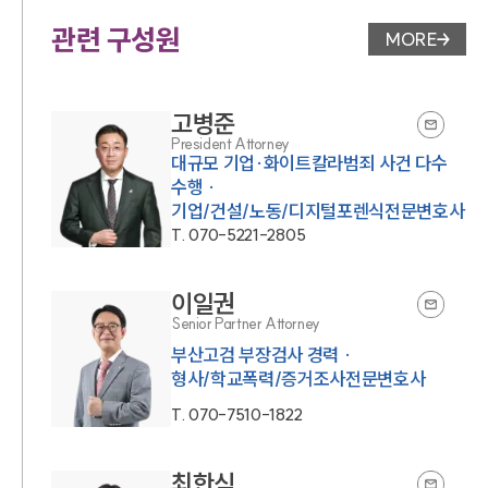
관련 구성원
MORE
변호사 페
고병준
President Attorney
대규모 기업·화이트칼라범죄 사건 다수
수행 ·
기업/건설/노동/디지털포렌식전문변호사
T.
070-5221-2805
이일권
Senior Partner Attorney
부산고검 부장검사 경력 ·
형사/학교폭력/증거조사전문변호사
T.
070-7510-1822
최한식