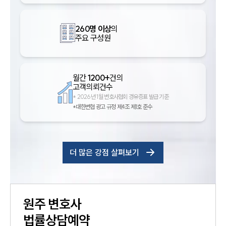
260명 이상
의
주요 구성원
월간
1200+
건의
고객의뢰건수
*
2026년 1월 변호사협회 경유증표 발급 기준
*대한변협 광고 규정 제4조 제1호 준수
더 많은 강점 살펴보기
원주
변호사
법률상담예약