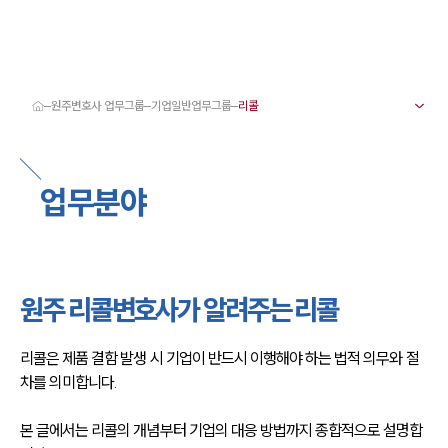
원주변호사 업무그룹
기업일반업무그룹
대륜 원주로펌 강점
서울·춘천·원주변호사
원주형사전문변호사
업무분야
원주이혼전문변호사
원주학교폭력변호사
원주부동산변호사
원주음주운전·교통사고변호사
원주변호사 업무분야
원주변호사 주요 업무사례
원주 리콜변호사가 알려주는 리콜
원주 분사무소 오시는 길
원주변호사상담 상담접수
채용정보
리콜은 제품 결함 발생 시 기업이 반드시 이행해야 하는 법적 의무와 절
차를 의미합니다.
본 글에서는 리콜의 개념부터 기업의 대응 방법까지 종합적으로 설명합