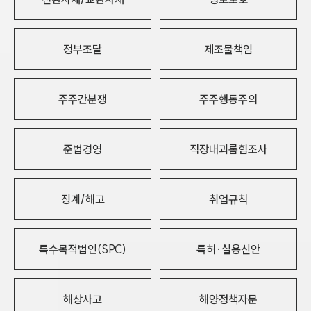
정부조달
제조물책임
주주간분쟁
주주행동주의
준법경영
직장내괴롭힘조사
징계/해고
취업규칙
특수목적법인(SPC)
특허·실용신안
해상사고
해양정책자문