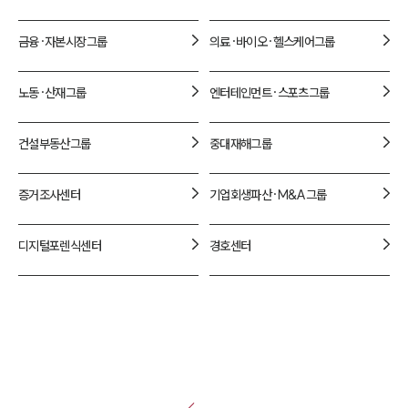
금융·자본시장
그룹
의료·바이오·헬스케어
그룹
노동·산재
그룹
엔터테인먼트·스포츠
그룹
건설부동산
그룹
중대재해
그룹
증거조사
센터
기업회생파산·M&A
그룹
디지털포렌식
센터
경호
센터