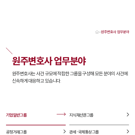
원주변호사 업무분야
대륜 원주로펌 강점
서울·춘천·원주변호사
원주형사전문변호사
원주변호사 업무분야
원주이혼전문변호사
원주학교폭력변호사
원주부동산변호사
원주변호사는 사건 규모에 적합한 그룹을 구성해 모든 분야의 사건에
원주음주운전·교통사고변호사
신속하게 대응하고 있습니다.
원주변호사 업무분야
원주변호사 주요 업무사례
원주 분사무소 오시는 길
원주변호사상담 상담접수
채용정보
기업일반
그룹
지식재산권
그룹
공정거래
그룹
관세·국제통상
그룹