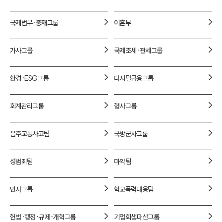
1800-7905
국제법무·중재
그룹
이혼
부
가사
그룹
국제조세·관세
그룹
환경·ESG
그룹
디지털금융
그룹
회계감리
그룹
형사
그룹
음주교통사고
팀
국방군사
그룹
성범죄
팀
마약
팀
민사
그룹
학교폭력대응
팀
헌법·행정·규제·개혁
그룹
기업회생파산
그룹