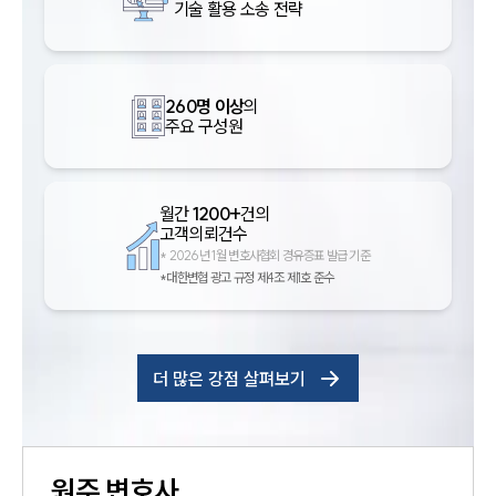
기술 활용 소송 전략
260명 이상
의
주요 구성원
월간
1200+
건의
고객의뢰건수
*
2026년 1월 변호사협회 경유증표 발급 기준
*대한변협 광고 규정 제4조 제1호 준수
더 많은 강점 살펴보기
원주
변호사