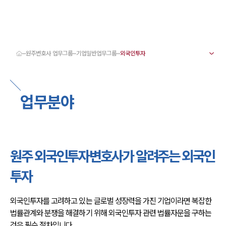
원주변호사 업무그룹
기업일반업무그룹
대륜 원주로펌 강점
서울·춘천·원주변호사
원주형사전문변호사
업무분야
원주이혼전문변호사
원주학교폭력변호사
원주부동산변호사
원주음주운전·교통사고변호사
원주변호사 업무분야
원주변호사 주요 업무사례
원주 외국인투자변호사가 알려주는 외국인
원주 분사무소 오시는 길
원주변호사상담 상담접수
투자
채용정보
외국인투자를 고려하고 있는 글로벌 성장력을 가진 기업이라면 복잡한 
법률관계와 분쟁을 해결하기 위해 외국인투자 관련 법률자문을 구하는 
것은 필수 절차입니다.