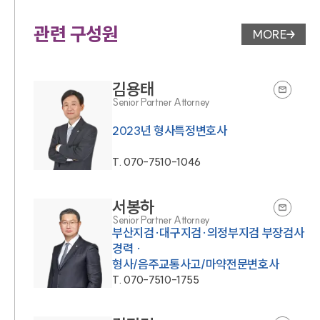
관련 구성원
MORE
변호사 페
김용태
Senior Partner Attorney
2023년 형사특정변호사
T.
070-7510-1046
서봉하
Senior Partner Attorney
부산지검·대구지검·의정부지검 부장검사
경력 ·
형사/음주교통사고/마약전문변호사
T.
070-7510-1755