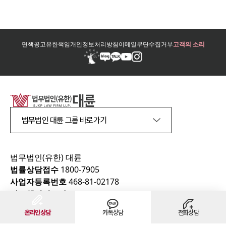
면책공고
유한책임
개인정보처리방침
이메일무단수집거부
고객의 소리
법무법인 대륜 그룹 바로가기
법무법인(유한) 대륜
법률상담접수
1800-7905
사업자등록번호
468-81-02178
광고책임변호사
김국일
Copyright 2022 법무법인(유한) 대륜 all rights reserved
온라인상담
카톡상담
전화상담