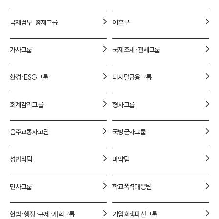
1800-7905
국제법무·중재
그룹
이혼
부
가사
그룹
국제조세·관세
그룹
환경·ESG
그룹
디지털금융
그룹
회계감리
그룹
형사
그룹
음주교통사고
팀
국방군사
그룹
성범죄
팀
마약
팀
민사
그룹
학교폭력대응
팀
헌법·행정·규제·개혁
그룹
기업회생파산
그룹