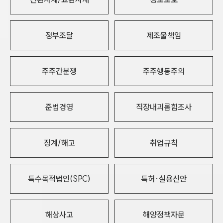
정부조달
제조물책임
주주간분쟁
주주행동주의
준법경영
직장내괴롭힘조사
징계/해고
취업규칙
특수목적법인(SPC)
특허·실용신안
해상사고
해양정책자문