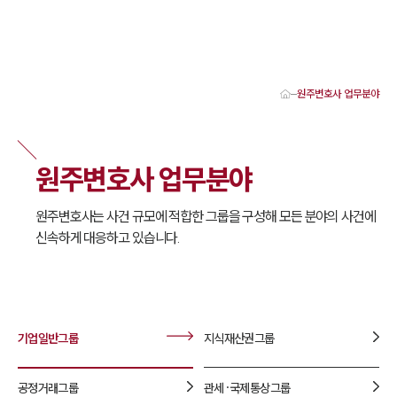
원주변호사 업무분야
대륜 원주로펌 강점
서울·춘천·원주변호사
원주형사전문변호사
원주변호사 업무분야
원주이혼전문변호사
원주학교폭력변호사
원주부동산변호사
원주변호사는 사건 규모에 적합한 그룹을 구성해 모든 분야의 사건에
원주음주운전·교통사고변호사
신속하게 대응하고 있습니다.
원주변호사 업무분야
원주변호사 주요 업무사례
원주 분사무소 오시는 길
원주변호사상담 상담접수
채용정보
기업일반
그룹
지식재산권
그룹
공정거래
그룹
관세·국제통상
그룹