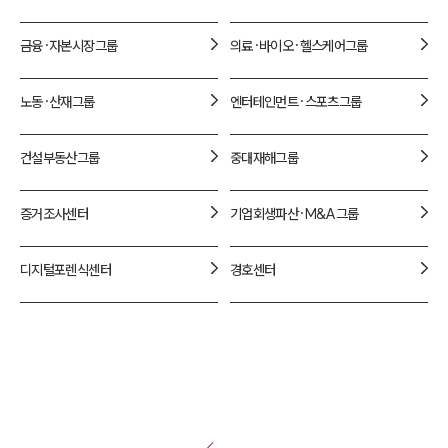
금융·자본시장
그룹
의료·바이오·헬스케어
그룹
노동·산재
그룹
엔터테인먼트·스포츠
그룹
건설부동산
그룹
중대재해
그룹
증거조사
센터
기업회생파산·M&A
그룹
디지털포렌식
센터
경호
센터