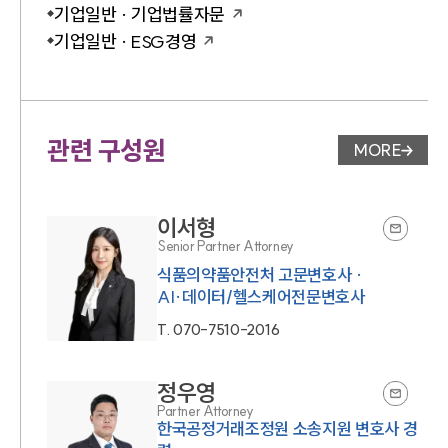
기업일반 · 기업법률자문
기업일반 · ESG경영
관련 구성원
MORE
변호사 페
이서형
Senior Partner Attorney
식품의약품안전처 고문변호사 ·
AI·데이터/헬스케어전문변호사
T.
070-7510-2016
정우영
Partner Attorney
한국공정거래조정원 소송지원 변호사 경