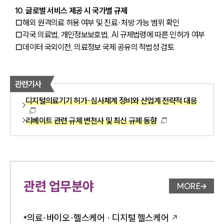
10. 글로벌 서비스 제공 시 국가별 규제
□해외 원격의료 허용 여부 및 진료·처방 가능 범위 확인
□각국 의료법, 개인정보보호법, AI 규제법령에 따른 인허가 여부
□데이터 국외이전, 의료정보 국제 공유의 적법성 검토
관련기사
디지털의료기기 허가·심사체계 정비와 산업계 전략적 대응
리베이트 관련 규제 변천사 및 최신 규제 동향
관련 업무분야
MORE
업무분야 
의료·바이오·헬스케어 · 디지털 헬스케어