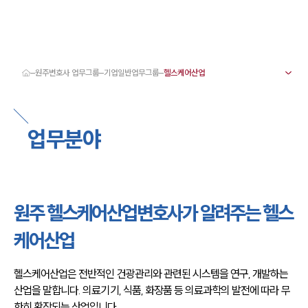
원주변호사 업무그룹
기업일반업무그룹
대륜 원주로펌 강점
서울·춘천·원주변호사
원주형사전문변호사
업무분야
원주이혼전문변호사
원주학교폭력변호사
원주부동산변호사
원주음주운전·교통사고변호사
원주변호사 업무분야
원주변호사 주요 업무사례
원주 헬스케어산업변호사가 알려주는 헬스
원주 분사무소 오시는 길
원주변호사상담 상담접수
케어산업
채용정보
헬스케어산업은 전반적인 건광관리와 관련된 시스템을 연구, 개발하는 
산업을 말합니다. 의료기기, 식품, 화장품 등 의료과학의 발전에 따라 무
한히 확장되는 산업입니다.