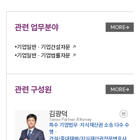
관련 업무분야
MORE
업무분야 
기업일반 · 기업건설자문
기업일반 · 기업법률자문
관련 구성원
MORE
변호사 페
김광덕
Senior Partner Attorney
특수 기업법무·지식재산권 소송 다수 수
행 ·
건설/중대재해/지식재산권전문변호사