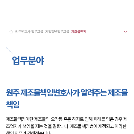
원주변호사 업무그룹
기업일반업무그룹
대륜 원주로펌 강점
서울·춘천·원주변호사
원주형사전문변호사
업무분야
원주이혼전문변호사
원주학교폭력변호사
원주부동산변호사
원주음주운전·교통사고변호사
원주변호사 업무분야
원주변호사 주요 업무사례
원주 제조물책임변호사가 알려주는 제조물
원주 분사무소 오시는 길
원주변호사상담 상담접수
책임
채용정보
제조물책임이란 제조물의 오작동 혹은 하자로 인해 피해를 입은 경우 제
조업자가 책임을 지는 것을 말합니다. 제조물책임법이 제정되고 이러한 
책임 의무가 강해졌습니다.