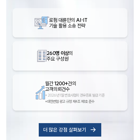
로펌 대륜만의
AI·IT
기술 활용 소송 전략
260명 이상
의
주요 구성원
월간
1200+
건의
고객의뢰건수
*
2026년 1월 변호사협회 경유증표 발급 기준
*대한변협 광고 규정 제4조 제1호 준수
더 많은 강점 살펴보기