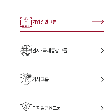
기업일반
그룹
관세·국제통상
그룹
가사
그룹
디지털금융
그룹