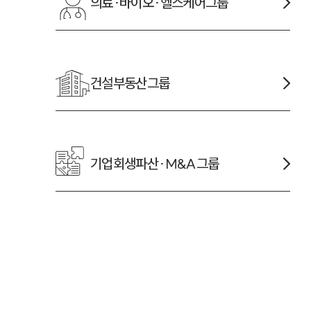
의료·바이오·헬스케어
그룹
건설부동산
그룹
기업회생파산·M&A
그룹