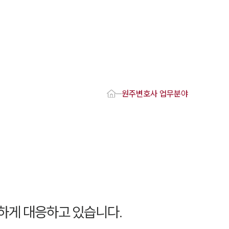
1800-7905
 강점
원주변호사
원주변호사 업무분야
변호사
변호사
변호사
호사
·교통사고변호사
업무분야
요 업무사례
하게 대응하고 있습니다.
 오시는 길
담 상담접수