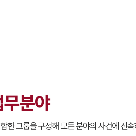
대륜 원주로펌
서울·춘천·
원주형사전문
원주이혼전문
원주학교폭력
원주부동산변
업무분야
원주음주운전
원주변호사 
원주변호사 주
합한 그룹을 구성해 모든 분야의 사건에 신속
원주 분사무소
원주변호사상