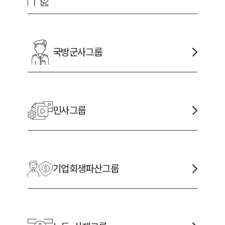
국방군사
그룹
민사
그룹
기업회생파산
그룹