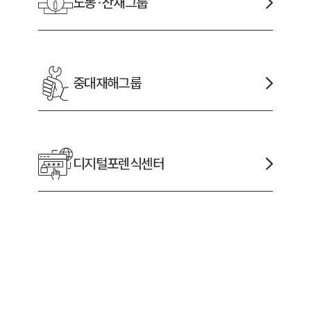
노동·산재
그룹
중대재해
그룹
디지털포렌식
센터