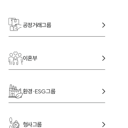
공정거래
그룹
-7905
이혼
부
환경·ESG
그룹
형사
그룹