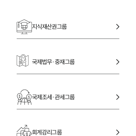
채용정보
지식재산권
그룹
1800
국제법무·중재
그룹
국제조세·관세
그룹
회계감리
그룹