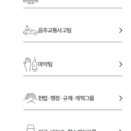
음주교통사고
팀
마약
팀
헌법·행정·규제·개혁
그룹