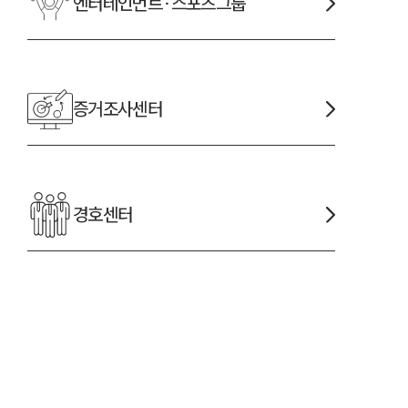
엔터테인먼트·스포츠
그룹
증거조사
센터
경호
센터