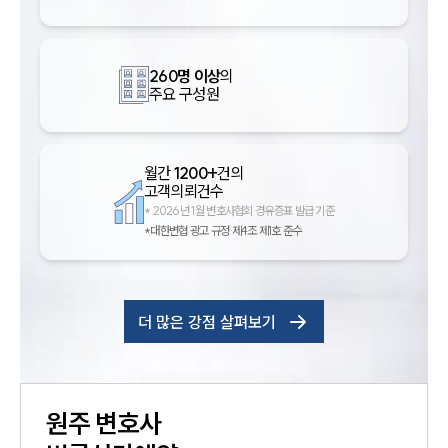
260명 이상
의
주요 구성원
월간
1200+
건의
고객의뢰건수
*
2026년 1월 변호사협회 경유증표 발급 기준
*대한변협 광고 규정 제4조 제1호 준수
더 많은 강점 살펴보기
원주
변호사