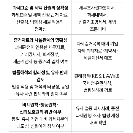
과세표준 및 세액 산출의 정확성
세무조사결과통지서, 
과세표준 및 세액 산정 근거 자료, 
과세내역서, 
산출식, 법령상 세율 적용의 
산출기초명세서, 세법 
정확성
조문대비
증거자료와 사실관계의 명확성
과세증거목록 대비 기업 
과세관청이 인용한 세무자료, 
자체 회계자료·계약서·
거래명세서, 회계장부, 
세금계산서 대조
세금계산서 등 증거의 일치 여부
법률해석의 합리성 및 유사 판례 
판례검색(KISS, LAWnB), 
검토
국세청 유권해석, 
법령 적용 및 해석의 타당성, 동일
법령해석례 검토
·유사 사건 판례와의 일치 여부
비례원칙·평등원칙·
유사 업종 과세사례, 종전 
신뢰보호원칙 위반 여부
과세관행 조사, 법령 개정 
동일·유사 기업 대비 과세처분의 
내역 확인
과도성, 신뢰이익 침해 여부