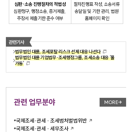
심판·소송 진행절차의 적법성
절차진행표 작성, 소송서류 
심판청구, 행정소송, 증거제출, 
송달일 및 기한 관리, 법원 
주장서 제출기한 준수 여부
홈페이지 확인
관련기사
법무법인 대륜, 조세포탈 리스크 선제 대응 나선다
법무법인 대륜 기업법무·조세행정그룹, 조세소송 대응 ‘풀
가동’
관련 업무분야
MORE
업무분야 
국제조세·관세 · 조세범처벌법위반
국제조세·관세 · 세무조사