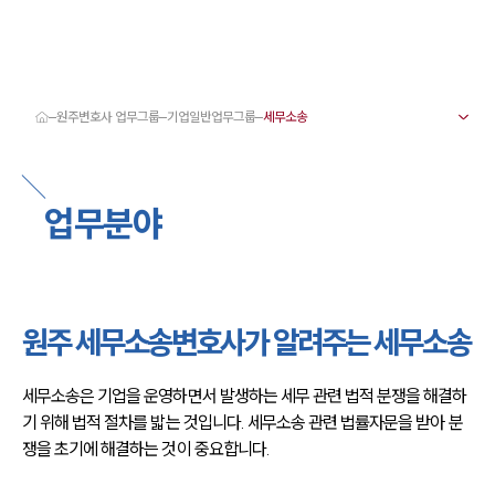
원주변호사 업무그룹
기업일반업무그룹
대륜 원주로펌 강점
서울·춘천·원주변호사
원주형사전문변호사
업무분야
원주이혼전문변호사
원주학교폭력변호사
원주부동산변호사
원주음주운전·교통사고변호사
원주변호사 업무분야
원주변호사 주요 업무사례
원주 세무소송변호사가 알려주는 세무소송
원주 분사무소 오시는 길
원주변호사상담 상담접수
채용정보
세무소송은 기업을 운영하면서 발생하는 세무 관련 법적 분쟁을 해결하
기 위해 법적 절차를 밟는 것입니다. 세무소송 관련 법률자문을 받아 분
쟁을 초기에 해결하는 것이 중요합니다.