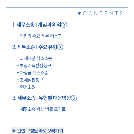
1800-7905
CONTENTS
1
.
세무소송 | 개념과 의의
-
기업의 주요 세무 리스크
2
.
세무소송 | 주요 유형
-
과세처분 취소소송
-
부당이득반환청구
-
과징금 취소소송
-
조세심판청구
-
헌법소원
3
.
세무소송 | 유형별 대응방안
-
세무소송 핵심 법률 포인트
▶︎ 관련 구성원 바로 보러가기