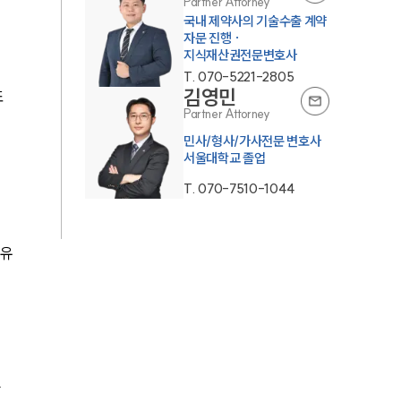
Partner Attorney
국내 제약사의 기술수출 계약
자문 진행 ·
지식재산권전문변호사
T.
070-5221-2805
김영민
또
Partner Attorney
민사/형사/가사전문 변호사
서울대학교 졸업
T.
070-7510-1044
 유
력
 