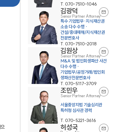
T.
070-7510-1046
김광덕
Senior Partner Attorney
특수 기업법무·지식재산권
소송 다수 수행 ·
건설/중대재해/지식재산권
전문변호사
T.
070-7510-2018
김원상
Senior Partner Attorney
M&A 및 법인회생파산 사건
다수 수행 ·
기업법무/공정거래/법인회
생파산전문변호사
T.
070-5117-3709
조민우
Senior Partner Attorney
서울중앙지법 기술심리관
특허청 심사관 경력
T.
070-5221-3616
허성국
권
으