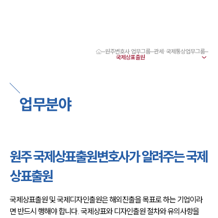
원주변호사 업무그룹
관세·국제통상업무그룹
대륜 원주로펌 강점
서울·춘천·원주변호사
원주형사전문변호사
원주이혼전문변호사
업무분야
원주학교폭력변호사
원주부동산변호사
원주음주운전·교통사고변호사
원주변호사 업무분야
원주변호사 주요 업무사례
원주 국제상표출원변호사가 알려주는 국제
원주 분사무소 오시는 길
원주변호사상담 상담접수
상표출원
채용정보
국제상표출원 및 국제디자인출원은 해외진출을 목표로 하는 기업이라
면 반드시 행해야 합니다. 국제상표와 디자인출원 절차와 유의사항을 