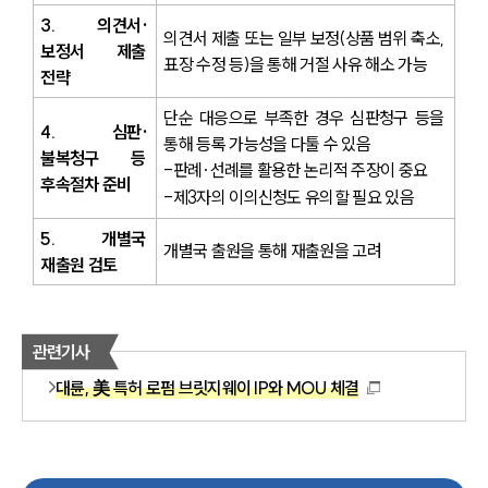
3. 의견서·
의견서 제출 또는 일부 보정(상품 범위 축소, 
보정서 제출 
표장 수정 등)을 통해 거절 사유 해소 가능
전략
단순 대응으로 부족한 경우 심판청구 등을 
4. 심판·
통해 등록 가능성을 다툴 수 있음
불복청구 등 
-판례·선례를 활용한 논리적 주장이 중요
후속절차 준비
-제3자의 이의신청도 유의할 필요 있음
5. 개별국 
개별국 출원을 통해 재출원을 고려
재출원 검토
관련기사
대륜, 美 특허 로펌 브릿지웨이 IP와 MOU 체결