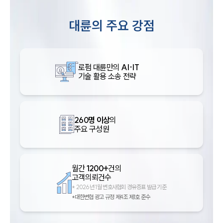
대륜의 주요 강점
로펌 대륜만의
AI·IT
기술 활용 소송 전략
260명 이상
의
주요 구성원
월간
1200+
건의
고객의뢰건수
*
2026년 1월 변호사협회 경유증표 발급 기준
*대한변협 광고 규정 제4조 제1호 준수