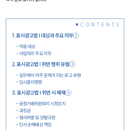
1800-7905
CONTENTS
1
.
표시광고법 | 대상과 주요 의무
-
적용 대상
-
사업자의 주요 의무
2
.
표시광고법 | 위반 행위 유형
-
실무에서 자주 문제가 되는 광고 유형
-
임시중지명령
3
.
표시광고법 | 위반 시 제재
-
공정거래위원회의 시정조치
-
과징금
-
형사처벌 및 양벌규정
-
민사 손해배상 책임