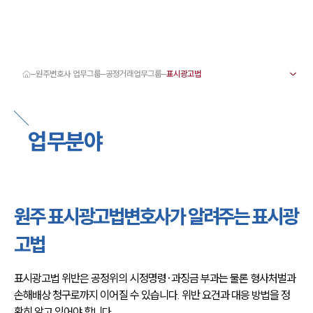
원주변호사 업무그룹
공정거래업무그룹
대륜 원주로펌 강점
서울·춘천·원주변호사
원주형사전문변호사
업무분야
원주이혼전문변호사
원주학교폭력변호사
원주부동산변호사
원주음주운전·교통사고변호사
원주변호사 업무분야
원주변호사 주요 업무사례
원주 표시광고법변호사가 알려주는 표시광
원주 분사무소 오시는 길
원주변호사상담 상담접수
고법
채용정보
표시광고법 위반은 공정위의 시정명령·과징금 부과는 물론 형사처벌과 
손해배상 청구로까지 이어질 수 있습니다. 위반 요건과 대응 방법을 정
확히 알고 있어야 합니다.