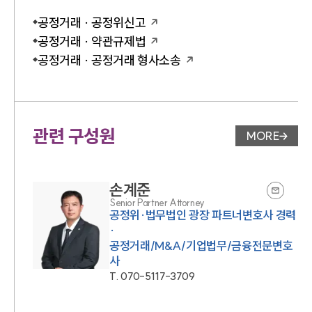
공정거래 · 공정위신고
공정거래 · 약관규제법
공정거래 · 공정거래 형사소송
관련 구성원
MORE
변호사 페
손계준
Senior Partner Attorney
공정위·법무법인 광장 파트너변호사 경력
·
공정거래/M&A/기업법무/금융전문변호
사
T.
070-5117-3709