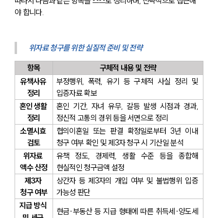
따라서 다음과 같은 항목을 스스로 정리하며, 전략적으로 접근해
야 합니다.
위자료 청구를 위한 실질적 준비 및 전략
항목
구체적 내용 및 전략
유책사유 
부정행위, 폭력, 유기 등 구체적 사실 정리 및 
정리
입증자료 확보
혼인 생활 
혼인 기간, 자녀 유무, 갈등 발생 시점과 경과, 
정리
정신적 고통의 경위 등을 서면으로 정리
소멸시효 
협의이혼일 또는 판결 확정일로부터 3년 이내 
검토
청구 여부 확인 및 제3자 청구 시 기산일 분석
위자료 
유책 정도, 경제력, 생활 수준 등을 종합해 
액수 산정
현실적인 청구금액 설정
제3자 
상간자 등 제3자의 개입 여부 및 불법행위 입증 
청구 여부
가능성 판단
지급 방식 
현금·부동산 등 지급 형태에 따른 취득세·양도세 
및 세금 