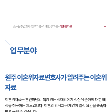
원주변호사 업무그룹
이혼업무그룹
대륜 원주로펌 강점
서울·춘천·원주변호사
원주형사전문변호사
업무분야
원주이혼전문변호사
원주학교폭력변호사
원주부동산변호사
원주음주운전·교통사고변호사
원주변호사 업무분야
원주변호사 주요 업무사례
원주 이혼위자료변호사가 알려주는 이혼위
원주 분사무소 오시는 길
원주변호사상담 상담접수
자료
채용정보
이혼위자료는 혼인파탄의 책임 있는 상대방에게 정신적 손해에 대한 배
상을 청구하는 제도입니다. 이혼의 방식과 관계없이 일정 요건을 충족하
면 청구할 수 있습니다.