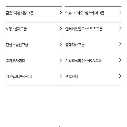
금융·자본시장
그룹
의료·바이오·헬스케어
그룹
노동·산재
그룹
엔터테인먼트·스포츠
그룹
건설부동산
그룹
중대재해
그룹
증거조사
센터
기업회생파산·M&A
그룹
디지털포렌식
센터
경호
센터