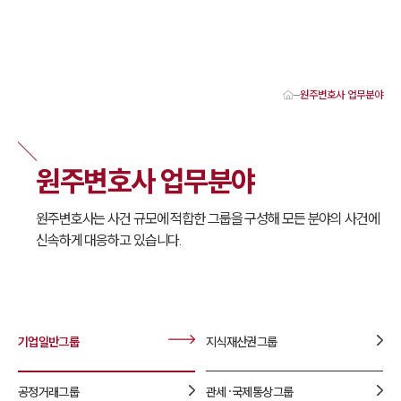
원주변호사 업무분야
대륜 원주로펌 강점
서울·춘천·원주변호사
원주형사전문변호사
원주변호사 업무분야
원주이혼전문변호사
원주학교폭력변호사
원주부동산변호사
원주변호사는 사건 규모에 적합한 그룹을 구성해 모든 분야의 사건에
원주음주운전·교통사고변호사
신속하게 대응하고 있습니다.
원주변호사 업무분야
원주변호사 주요 업무사례
원주 분사무소 오시는 길
원주변호사상담 상담접수
채용정보
기업일반
그룹
지식재산권
그룹
공정거래
그룹
관세·국제통상
그룹