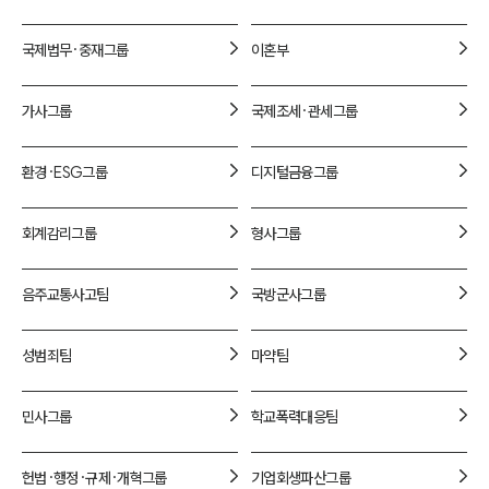
1800-7905
국제법무·중재
그룹
이혼
부
가사
그룹
국제조세·관세
그룹
환경·ESG
그룹
디지털금융
그룹
회계감리
그룹
형사
그룹
음주교통사고
팀
국방군사
그룹
성범죄
팀
마약
팀
민사
그룹
학교폭력대응
팀
헌법·행정·규제·개혁
그룹
기업회생파산
그룹