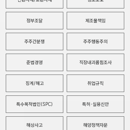
정부조달
제조물책임
주주간분쟁
주주행동주의
준법경영
직장내괴롭힘조사
징계/해고
취업규칙
특수목적법인(SPC)
특허·실용신안
해상사고
해양정책자문