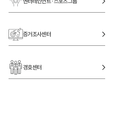
엔터테인먼트·스포츠
그룹
증거조사
센터
경호
센터