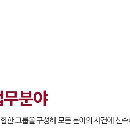
대륜 원주로펌
서울·춘천·
원주형사전문
원주이혼전문
원주학교폭력
원주부동산변
업무분야
원주음주운전
원주변호사 
원주변호사 주
합한 그룹을 구성해 모든 분야의 사건에 신속
원주 분사무소
원주변호사상