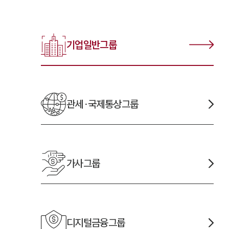
기업일반
그룹
관세·국제통상
그룹
가사
그룹
디지털금융
그룹