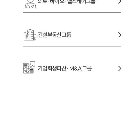
의료·바이오·헬스케어
그룹
건설부동산
그룹
기업회생파산·M&A
그룹