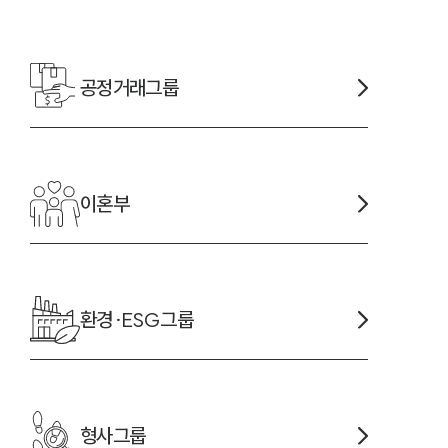
공정거래
그룹
-7905
이혼
부
환경·ESG
그룹
형사
그룹