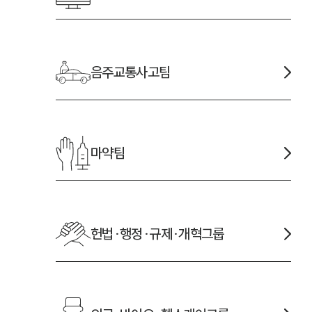
음주교통사고
팀
마약
팀
헌법·행정·규제·개혁
그룹