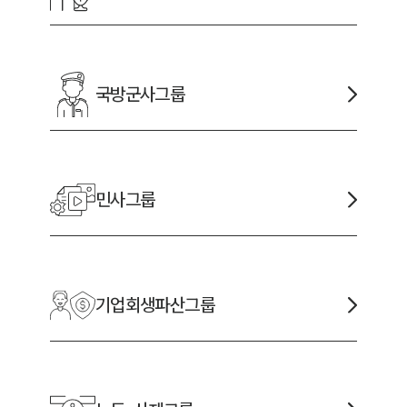
국방군사
그룹
민사
그룹
기업회생파산
그룹