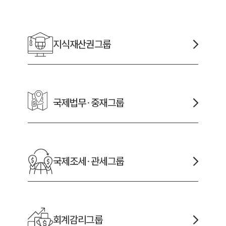
채용정보
지식재산권
그룹
1800
국제법무·중재
그룹
국제조세·관세
그룹
회계감리
그룹