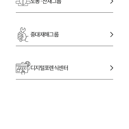
노동·산재
그룹
중대재해
그룹
디지털포렌식
센터