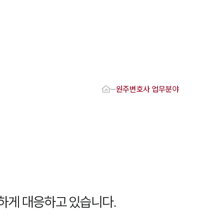
1800-7905
 강점
원주변호사
원주변호사 업무분야
변호사
변호사
변호사
호사
·교통사고변호사
업무분야
요 업무사례
하게 대응하고 있습니다.
 오시는 길
담 상담접수