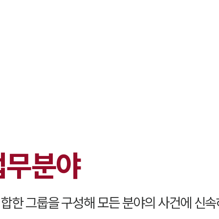
대륜 원주로펌
서울·춘천·
원주형사전문
원주이혼전문
원주학교폭력
원주부동산변
업무분야
원주음주운전
원주변호사 
원주변호사 주
합한 그룹을 구성해 모든 분야의 사건에 신속
원주 분사무소
원주변호사상