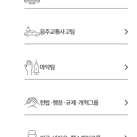
음주교통사고
팀
마약
팀
헌법·행정·규제·개혁
그룹