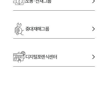
노동·산재
그룹
중대재해
그룹
디지털포렌식
센터