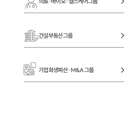
의료·바이오·헬스케어
그룹
건설부동산
그룹
기업회생파산·M&A
그룹