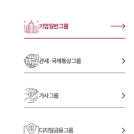
기업일반
그룹
관세·국제통상
그룹
가사
그룹
디지털금융
그룹