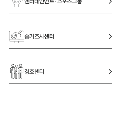
엔터테인먼트·스포츠
그룹
증거조사
센터
경호
센터