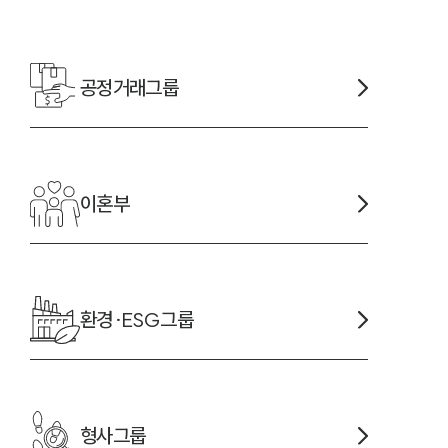
공정거래
그룹
-7905
이혼
부
환경·ESG
그룹
형사
그룹