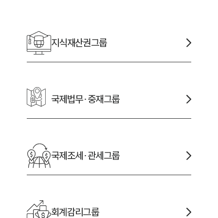
채용정보
지식재산권
그룹
1800
국제법무·중재
그룹
국제조세·관세
그룹
회계감리
그룹