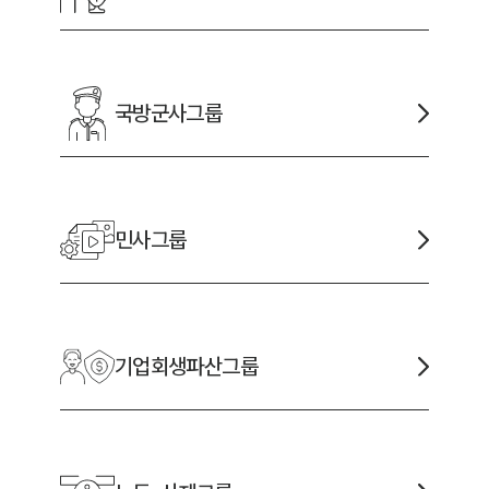
국방군사
그룹
민사
그룹
기업회생파산
그룹