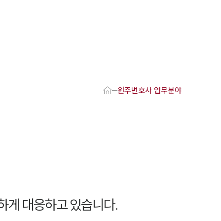
1800-7905
 강점
원주변호사
원주변호사 업무분야
변호사
변호사
변호사
호사
·교통사고변호사
업무분야
요 업무사례
하게 대응하고 있습니다.
 오시는 길
담 상담접수