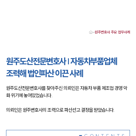
원주변호사 주요 업무사례
대륜 원주로펌 강점
서울·춘천·원주변호사
원주형사전문변호사
원주도산전문변호사 | 자동차부품업체
원주이혼전문변호사
원주학교폭력변호사
조력해 법인파산 이끈 사례
원주부동산변호사
원주음주운전·교통사고변호사
원주변호사 업무분야
원주도산전문변호사를 찾아주신 의뢰인은 자동차 부품 제조업 경영 악
원주변호사 주요 업무사례
화 위기에 놓여있었습니다.
원주 분사무소 오시는 길
원주변호사상담 상담접수
채용정보
의뢰인은 원주변호사의 조력으로 파산선고 결정을 받았습니다.