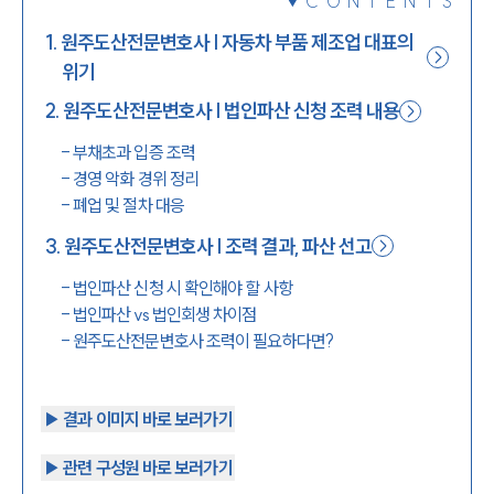
CONTENTS
1800-7905
1
.
원주도산전문변호사 | 자동차 부품 제조업 대표의
위기
2
.
원주도산전문변호사 | 법인파산 신청 조력 내용
-
부채초과 입증 조력
-
경영 악화 경위 정리
-
폐업 및 절차 대응
3
.
원주도산전문변호사 | 조력 결과, 파산 선고
-
법인파산 신청 시 확인해야 할 사항
-
법인파산 vs 법인회생 차이점
-
원주도산전문변호사 조력이 필요하다면?
▶︎ 결과 이미지 바로 보러가기
▶︎ 관련 구성원 바로 보러가기