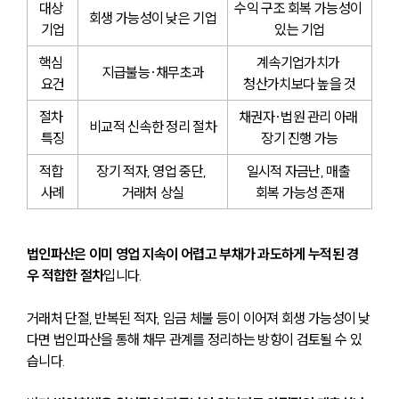
대상 
수익 구조 회복 가능성이 
회생 가능성이 낮은 기업
기업
있는 기업
핵심 
계속기업가치가 
지급불능·채무초과
요건
청산가치보다 높을 것
절차 
채권자·법원 관리 아래 
비교적 신속한 정리 절차
특징
장기 진행 가능
적합 
장기 적자, 영업 중단, 
일시적 자금난, 매출 
사례
거래처 상실
회복 가능성 존재
법인파산은 이미 영업 지속이 어렵고 부채가 과도하게 누적된 경
우 적합한 절차
입니다.
거래처 단절, 반복된 적자, 임금 체불 등이 이어져 회생 가능성이 낮
다면 법인파산을 통해 채무 관계를 정리하는 방향이 검토될 수 있
습니다.