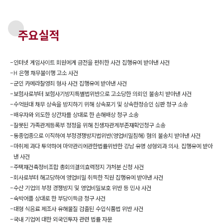
주요실적
-
인터넷 게임사이트 회원에게 금전을 편취한 사건 집행유예 받아낸 사건
-
H 은행 채무불이행 고소 사건
-
군인 카메라찰영죄 형사 사건 집행유예 받아낸 사건
-
보험사로부터 보험사기방지특별법위반으로 고소당한 의뢰인 불송치 받아낸 사건
-
수억원대 채무 상속을 방지하기 위해 상속포기 및 상속한정승인 심판 청구 소송
-
배우자와 외도한 상간자를 상대로 한 손해배상 청구 소송
-
잘못된 가족관계등록부 정정을 위해 친생자관계부존재확인청구 소송
-
동종업종으로 이직하여 부정경쟁방지법위반(영업비밀침해) 혐의 불송치 받아낸 사건
-
마취제 과다 투약하여 마약관리에관한법률위반한 강남 유명 성형외과 의사, 집행유예 받아
낸 사건
-
주택재건축정비조합 총회의결의효력정지 가처분 신청 사건
-
회사로부터 해고당하여 영업비밀 취득한 직원 집행유예 받아낸 사건
-
수산 기업의 부정 경쟁방지 및 영업비밀보호 위반 등 민사 사건
-
숙박어플 상대로 한 부당이득금 청구 사건
-
대형 식음료 제조사 유해물질 검출된 수입식품법 위반 사건
-
국내 기업에 대한 외국인투자 관련 법률 자문