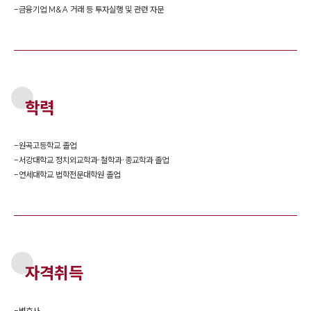
-
금융기업 M&A 거래 등 투자실행 및 관련 자문
학력
-
원곡고등학교 졸업
-
서강대학교 정치외교학과·철학과·종교학과 졸업
-
연세대학교 법학전문대학원 졸업
자격취득
-
변호사