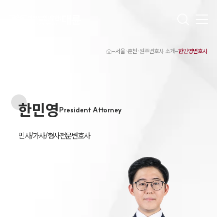
서울·춘천·원주변호사 소개
한민영변호사
대륜 원주로펌 강점
서울·춘천·원주변호사
원주형사전문변호사
원주이혼전문변호사
한민영
원주학교폭력변호사
President Attorney
원주부동산변호사
원주음주운전·교통사고변호사
원주변호사 업무분야
민사/가사/형사전문변호사
원주변호사 주요 업무사례
원주 분사무소 오시는 길
원주변호사상담 상담접수
채용정보