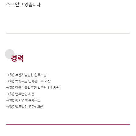
주로 맡고 있습니다.
경력
-
(前) 부산지방법원 실무수습
-
(前) 백향우드 인사관리부 과장
-
(前) 한국수출입은행 법무팀 인턴사원
-
(前) 법무법인 해운
-
(前) 황서영 법률사무소
-
(現) 법무법인(유한) 대륜