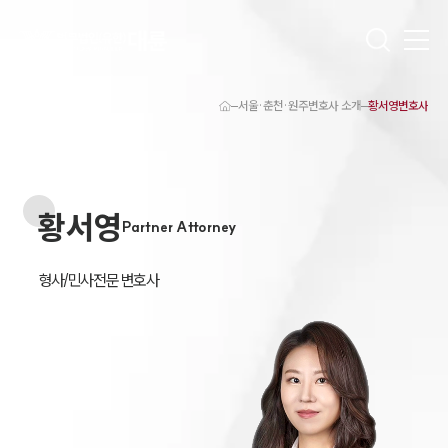
서울·춘천·원주변호사 소개
황서영변호사
대륜 원주로펌 강점
서울·춘천·원주변호사
원주형사전문변호사
원주이혼전문변호사
황서영
원주학교폭력변호사
Partner Attorney
원주부동산변호사
원주음주운전·교통사고변호사
원주변호사 업무분야
형사/민사전문 변호사
원주변호사 주요 업무사례
원주 분사무소 오시는 길
원주변호사상담 상담접수
채용정보