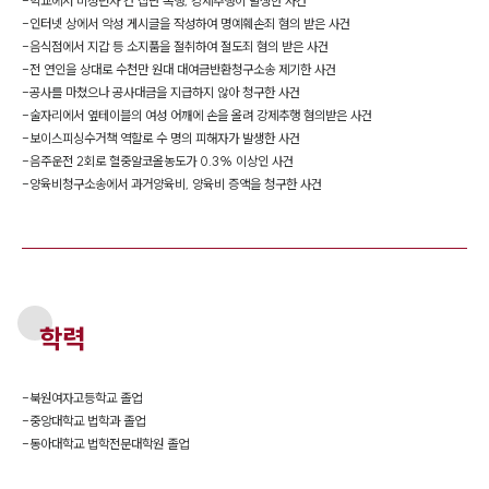
-
학교에서 미성년자 간 집단 폭행, 강제추행이 발생한 사건
-
인터넷 상에서 악성 게시글을 작성하여 명예훼손죄 혐의 받은 사건
-
음식점에서 지갑 등 소지품을 절취하여 절도죄 혐의 받은 사건
-
전 연인을 상대로 수천만 원대 대여금반환청구소송 제기한 사건
-
공사를 마쳤으나 공사대금을 지급하지 않아 청구한 사건
-
술자리에서 옆테이블의 여성 어깨에 손을 올려 강제추행 혐의받은 사건
-
보이스피싱수거책 역할로 수 명의 피해자가 발생한 사건
-
음주운전 2회로 혈중알코올농도가 0.3% 이상인 사건
-
양육비청구소송에서 과거양육비, 양육비 증액을 청구한 사건
학력
-
북원여자고등학교 졸업
-
중앙대학교 법학과 졸업
-
동아대학교 법학전문대학원 졸업