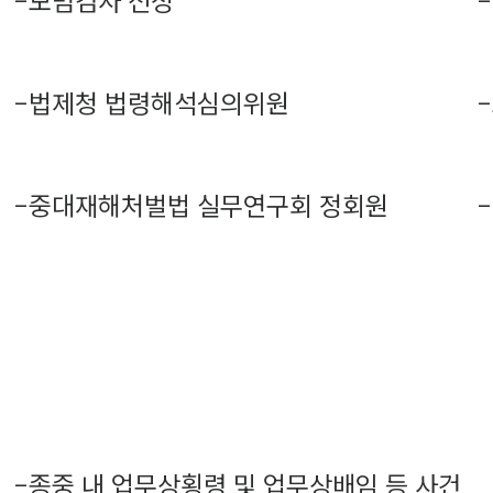
-
모범검사 선정
-
-
법제청 법령해석심의위원
-
-
중대재해처벌법 실무연구회 정회원
-
-
종중 내 업무상횡령 및 업무상배임 등 사건