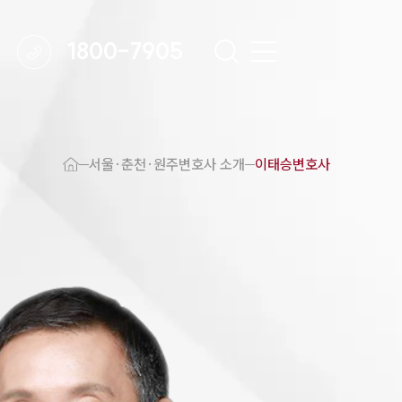
1800-7905
 강점
원주변호사
서울·춘천·원주변호사 소개
이태승변호사
변호사
변호사
변호사
호사
·교통사고변호사
업무분야
요 업무사례
 오시는 길
담 상담접수