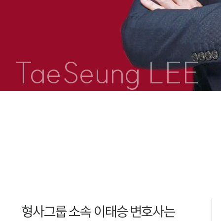
TaeSeung LEE
형사그룹 소속 이태승 변호사는