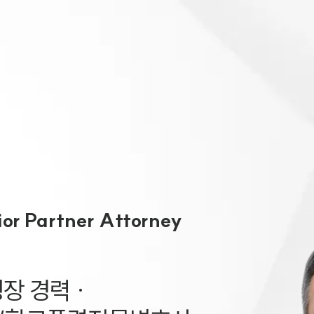
대륜 원주로펌
서울·춘천·
원주형사전문
원주이혼전문
원주학교폭력
원주부동산변
or Partner Attorney
원주음주운전
원주변호사 
원주변호사 주
 경력 ·

원주 분사무소
원주변호사상