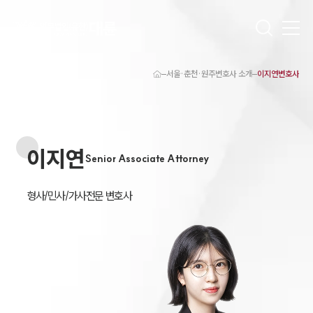
서울·춘천·원주변호사 소개
이지연변호사
대륜 원주로펌 강점
서울·춘천·원주변호사
원주형사전문변호사
원주이혼전문변호사
이지연
원주학교폭력변호사
Senior Associate Attorney
원주부동산변호사
원주음주운전·교통사고변호사
원주변호사 업무분야
원주변호사 주요 업무사례
원주 분사무소 오시는 길
원주변호사상담 상담접수
채용정보