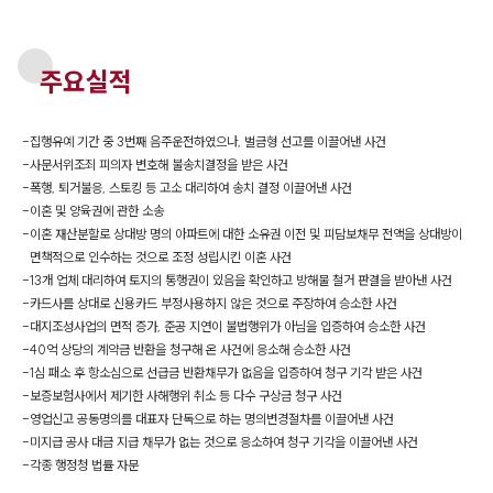
주요실적
-
집행유예 기간 중 3번째 음주운전하였으나, 벌금형 선고를 이끌어낸 사건
-
사문서위조죄 피의자 변호해 불송치결정을 받은 사건
-
폭행, 퇴거불응, 스토킹 등 고소 대리하여 송치 결정 이끌어낸 사건
-
이혼 및 양육권에 관한 소송
-
이혼 재산분할로 상대방 명의 아파트에 대한 소유권 이전 및 피담보채무 전액을 상대방이
면책적으로 인수하는 것으로 조정 성립시킨 이혼 사건
-
13개 업체 대리하여 토지의 통행권이 있음을 확인하고 방해물 철거 판결을 받아낸 사건
-
카드사를 상대로 신용카드 부정사용하지 않은 것으로 주장하여 승소한 사건
-
대지조성사업의 면적 증가, 준공 지연이 불법행위가 아님을 입증하여 승소한 사건
-
40억 상당의 계약금 반환을 청구해 온 사건에 응소해 승소한 사건
-
1심 패소 후 항소심으로 선급금 반환채무가 없음을 입증하여 청구 기각 받은 사건
-
보증보험사에서 제기한 사해행위 취소 등 다수 구상금 청구 사건
-
영업신고 공동명의를 대표자 단독으로 하는 명의변경절차를 이끌어낸 사건
-
미지급 공사 대금 지급 채무가 없는 것으로 응소하여 청구 기각을 이끌어낸 사건
-
각종 행정청 법률 자문