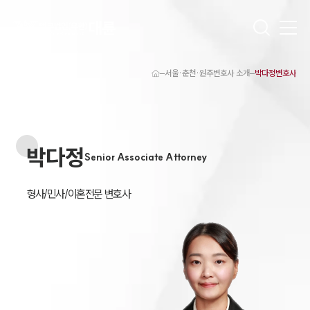
서울·춘천·원주변호사 소개
박다정변호사
대륜 원주로펌 강점
서울·춘천·원주변호사
원주형사전문변호사
원주이혼전문변호사
박다정
원주학교폭력변호사
Senior Associate Attorney
원주부동산변호사
원주음주운전·교통사고변호사
원주변호사 업무분야
형사/민사/이혼전문 변호사
원주변호사 주요 업무사례
원주 분사무소 오시는 길
원주변호사상담 상담접수
채용정보