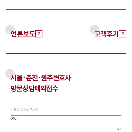
언론보도
고객후기
서울·춘천·원주
변호사
방문상담예약접수
사무소 선택