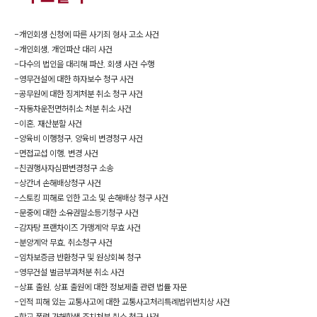
-
개인회생 신청에 따른 사기죄 형사 고소 사건
-
개인회생, 개인파산 대리 사건
-
다수의 법인을 대리해 파산, 회생 사건 수행
-
영무건설에 대한 하자보수 청구 사건
-
공무원에 대한 징계처분 취소 청구 사건
-
자동차운전면허취소 처분 취소 사건
-
이혼, 재산분할 사건
-
양육비 이행청구, 양육비 변경청구 사건
-
면접교섭 이행, 변경 사건
-
친권행사자심판변경청구 소송
-
상간녀 손해배상청구 사건
-
스토킹 피해로 인한 고소 및 손해배상 청구 사건
-
문중에 대한 소유권말소등기청구 사건
-
감자탕 프랜차이즈 가맹계약 무효 사건
-
분양계약 무효, 취소청구 사건
-
임차보증금 반환청구 및 원상회복 청구
-
영무건설 벌금부과처분 취소 사건
-
상표 출원, 상표 출원에 대한 정보제출 관련 법률 자문
-
인적 피해 있는 교통사고에 대한 교통사고처리특례법위반치상 사건
-
학교 폭력 가해학생 조치처분 취소 청구 사건