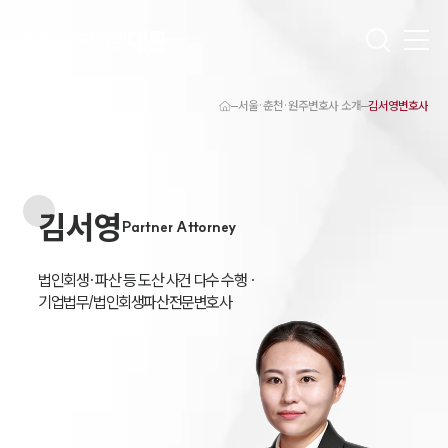
서울·춘천·원주변호사 소개
김서영변호사
대륜 원주로펌 강점
서울·춘천·원주변호사
원주형사전문변호사
원주이혼전문변호사
김서영
원주학교폭력변호사
Partner Attorney
원주부동산변호사
원주음주운전·교통사고변호사
원주변호사 업무분야
법인회생·파산 등 도산 사건 다수 수행 ·

원주변호사 주요 업무사례
기업법무/법인회생파산전문변호사 
원주 분사무소 오시는 길
원주변호사상담 상담접수
채용정보