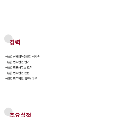
경력
-
(前) 신용회복위원회 심사역
-
(前) 법무법인 법가
-
(前) 법률사무소 로진
-
(前) 법무법인 든든
-
(現) 법무법인(유한) 대륜
주요실적